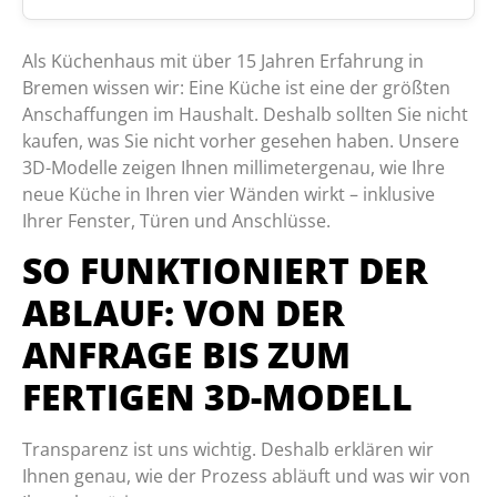
Als Küchenhaus mit über 15 Jahren Erfahrung in
Bremen wissen wir: Eine Küche ist eine der größten
Anschaffungen im Haushalt. Deshalb sollten Sie nicht
kaufen, was Sie nicht vorher gesehen haben. Unsere
3D-Modelle zeigen Ihnen millimetergenau, wie Ihre
neue Küche in Ihren vier Wänden wirkt – inklusive
Ihrer Fenster, Türen und Anschlüsse.
SO FUNKTIONIERT DER
ABLAUF: VON DER
ANFRAGE BIS ZUM
FERTIGEN 3D-MODELL
Transparenz ist uns wichtig. Deshalb erklären wir
Ihnen genau, wie der Prozess abläuft und was wir von