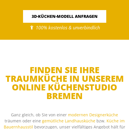
3D-KÜCHEN-MODELL ANFRAGEN
100% kostenlos & unverbindlich
FINDEN SIE IHRE
TRAUMKÜCHE IN UNSEREM
ONLINE KÜCHENSTUDIO
BREMEN
Ganz gleich, ob Sie von einer
modernen Designerküche
träumen oder eine
gemütliche Landhausküche
bzw.
Küche im
Bauernhausstil
bevorzugen, unser vielfältiges Angebot hält für