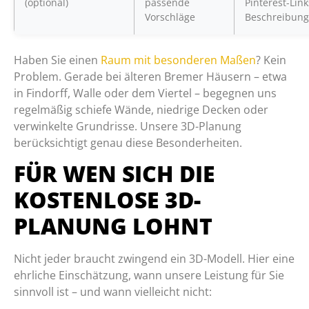
(optional)
passende
Pinterest-Link
Vorschläge
Beschreibung
Haben Sie einen
Raum mit besonderen Maßen
? Kein
Problem. Gerade bei älteren Bremer Häusern – etwa
in Findorff, Walle oder dem Viertel – begegnen uns
regelmäßig schiefe Wände, niedrige Decken oder
verwinkelte Grundrisse. Unsere 3D-Planung
berücksichtigt genau diese Besonderheiten.
FÜR WEN SICH DIE
KOSTENLOSE 3D-
PLANUNG LOHNT
Nicht jeder braucht zwingend ein 3D-Modell. Hier eine
ehrliche Einschätzung, wann unsere Leistung für Sie
sinnvoll ist – und wann vielleicht nicht: