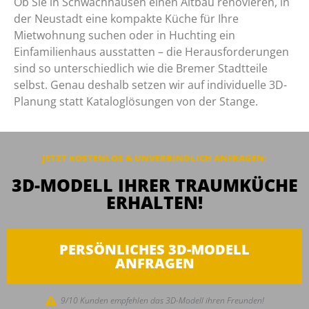
Ob Sie in Schwachhausen einen Altbau renovieren, in
der Neustadt eine kompakte Küche für Ihre
Mietwohnung suchen oder in Huchting ein
Einfamilienhaus ausstatten – die Herausforderungen
sind so unterschiedlich wie die Bremer Stadtteile
selbst. Genau deshalb setzen wir auf individuelle 3D-
Planung statt Kataloglösungen von der Stange.
JETZT KOSTENLOS & UNVERBINDLICH
ANFRAGEN
:
3D-MODELL IHRER TRAUMKÜCHE
ERHALTEN!
PERSÖNLICHES 3D-MODELL
ANFRAGEN
9/10 Kunden empfehlen das 3D-Modell ihren Freunden!