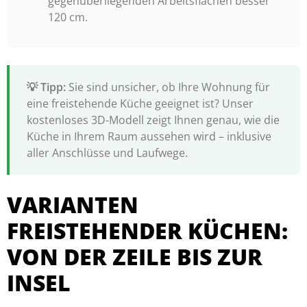
gegenüberliegenden Arbeitsflächen besser
120 cm.
Sie sind unsicher, ob Ihre Wohnung für
eine freistehende Küche geeignet ist? Unser
kostenloses 3D-Modell zeigt Ihnen genau, wie die
Küche in Ihrem Raum aussehen wird – inklusive
aller Anschlüsse und Laufwege.
VARIANTEN
FREISTEHENDER KÜCHEN:
VON DER ZEILE BIS ZUR
INSEL