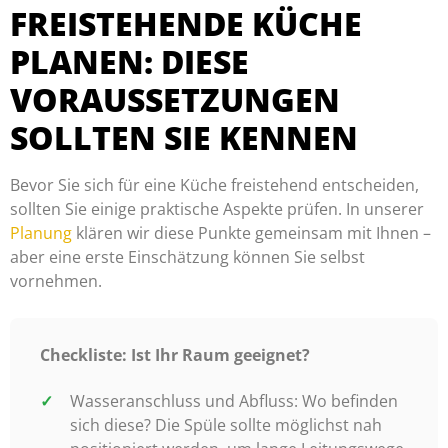
FREISTEHENDE KÜCHE
PLANEN: DIESE
VORAUSSETZUNGEN
SOLLTEN SIE KENNEN
Bevor Sie sich für eine Küche freistehend entscheiden,
sollten Sie einige praktische Aspekte prüfen. In unserer
Planung
klären wir diese Punkte gemeinsam mit Ihnen –
aber eine erste Einschätzung können Sie selbst
vornehmen.
Checkliste: Ist Ihr Raum geeignet?
Wasseranschluss und Abfluss: Wo befinden
sich diese? Die Spüle sollte möglichst nah