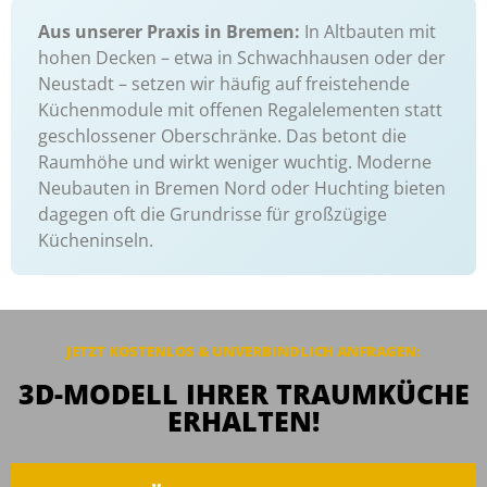
Aus unserer Praxis in Bremen:
In Altbauten mit
hohen Decken – etwa in Schwachhausen oder der
Neustadt – setzen wir häufig auf freistehende
Küchenmodule mit offenen Regalelementen statt
geschlossener Oberschränke. Das betont die
Raumhöhe und wirkt weniger wuchtig. Moderne
Neubauten in Bremen Nord oder Huchting bieten
dagegen oft die Grundrisse für großzügige
Kücheninseln.
JETZT KOSTENLOS & UNVERBINDLICH ANFRAGEN:
3D-MODELL IHRER TRAUMKÜCHE
ERHALTEN!