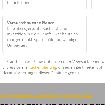
beim Kochen.
Vorausschauende Planer
Eine altersgerechte Küche ist eine
Investition in die Zukunft – wer heute an
morgen denkt, spart später aufwendige
Umbauten.
In Stadtteilen wie Schwachhausen oder Vegesack sehen w
professionelle
Küchenplanung
, um jeden Zentimeter opti
Herausforderungen dieser Gebäude genau.
JETZT KOSTENLOS & UNVERBINDLICH
ANFRAGEN
: