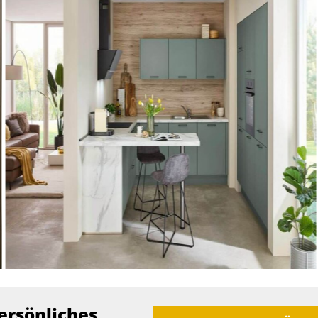
ersönliches