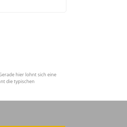
rade hier lohnt sich eine
nt die typischen