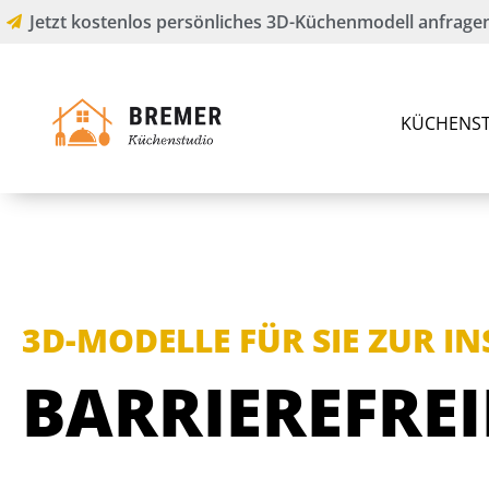
Jetzt kostenlos persönliches 3D-Küchenmodell anfragen
KÜCHENST
3D-MODELLE FÜR SIE ZUR I
BARRIEREFREI