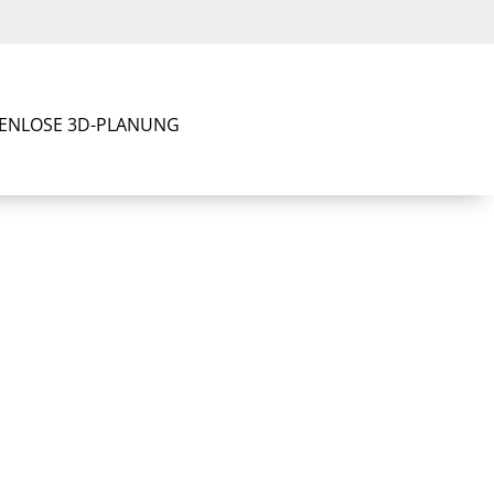
ENLOSE 3D-PLANUNG