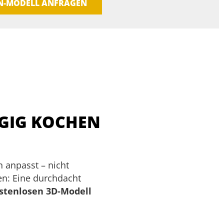
EN-MODELL ANFRAGEN
NGIG KOCHEN
 anpasst – nicht
en: Eine durchdacht
stenlosen 3D-Modell