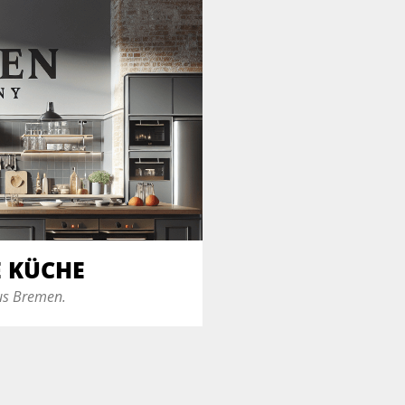
E KÜCHE
aus Bremen.