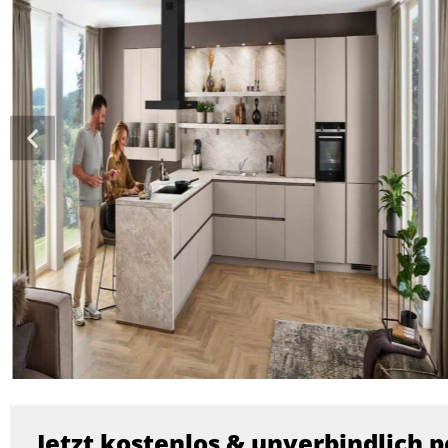
Jetzt kostenlos & unverbindlich p