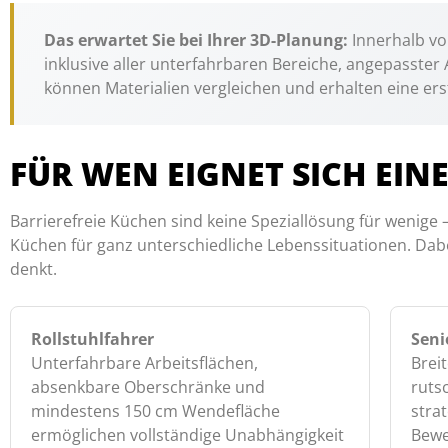
Das erwartet Sie bei Ihrer 3D-Planung:
Innerhalb von
inklusive aller unterfahrbaren Bereiche, angepasster
können Materialien vergleichen und erhalten eine ers
FÜR WEN EIGNET SICH EI
Barrierefreie Küchen sind keine Speziallösung für wenige 
Küchen für ganz unterschiedliche Lebenssituationen. Dabei 
denkt.
Rollstuhlfahrer
Seni
Unterfahrbare Arbeitsflächen,
Brei
absenkbare Oberschränke und
ruts
mindestens 150 cm Wendefläche
stra
ermöglichen vollständige Unabhängigkeit
Bewe