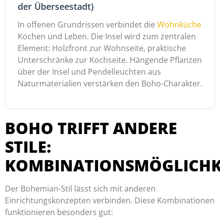
der Überseestadt)
In offenen Grundrissen verbindet die
Wohnküche
Kochen und Leben. Die Insel wird zum zentralen
Element: Holzfront zur Wohnseite, praktische
Unterschränke zur Kochseite. Hängende Pflanzen
über der Insel und Pendelleuchten aus
Naturmaterialien verstärken den Boho-Charakter.
BOHO TRIFFT ANDERE
STILE:
KOMBINATIONSMÖGLICHK
Der Bohemian-Stil lässt sich mit anderen
Einrichtungskonzepten verbinden. Diese Kombinationen
funktionieren besonders gut: