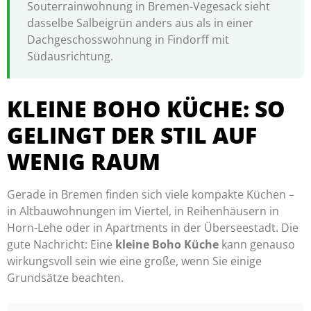
Souterrainwohnung in Bremen-Vegesack sieht
dasselbe Salbeigrün anders aus als in einer
Dachgeschosswohnung in Findorff mit
Südausrichtung.
KLEINE BOHO KÜCHE: SO
GELINGT DER STIL AUF
WENIG RAUM
Gerade in Bremen finden sich viele kompakte Küchen –
in Altbauwohnungen im Viertel, in Reihenhäusern in
Horn-Lehe oder in Apartments in der Überseestadt. Die
gute Nachricht: Eine
kleine Boho Küche
kann genauso
wirkungsvoll sein wie eine große, wenn Sie einige
Grundsätze beachten.