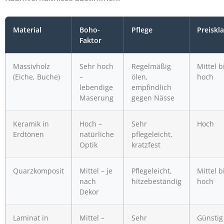
Material
Boho-
Pflege
Preiskl
Faktor
Massivholz
Sehr hoch
Regelmäßig
Mittel b
(Eiche, Buche)
–
ölen,
hoch
lebendige
empfindlich
Maserung
gegen Nässe
Keramik in
Hoch –
Sehr
Hoch
Erdtönen
natürliche
pflegeleicht,
Optik
kratzfest
Quarzkomposit
Mittel – je
Pflegeleicht,
Mittel b
nach
hitzebeständig
hoch
Dekor
Laminat in
Mittel –
Sehr
Günstig