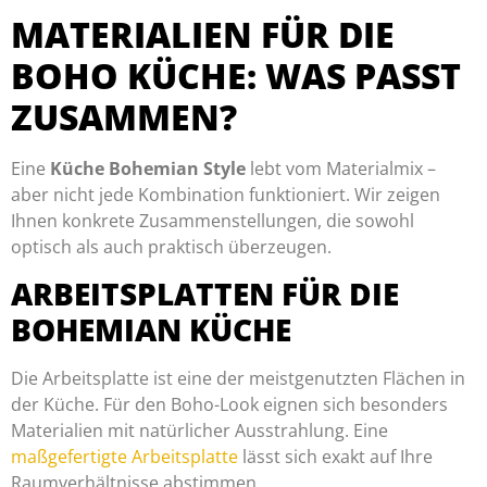
MATERIALIEN FÜR DIE
BOHO KÜCHE: WAS PASST
ZUSAMMEN?
Eine
Küche Bohemian Style
lebt vom Materialmix –
aber nicht jede Kombination funktioniert. Wir zeigen
Ihnen konkrete Zusammenstellungen, die sowohl
optisch als auch praktisch überzeugen.
ARBEITSPLATTEN FÜR DIE
BOHEMIAN KÜCHE
Die Arbeitsplatte ist eine der meistgenutzten Flächen in
der Küche. Für den Boho-Look eignen sich besonders
Materialien mit natürlicher Ausstrahlung. Eine
maßgefertigte Arbeitsplatte
lässt sich exakt auf Ihre
Raumverhältnisse abstimmen.