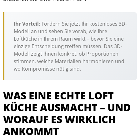
Ihr Vorteil:
Fordern Sie jetzt Ihr kostenloses 3D-
Modell an und sehen Sie vorab, wie Ihre
Loftküche in Ihrem Raum wirkt – bevor Sie eine
einzige Entscheidung treffen müssen. Das 3D-
Modell zeigt Ihnen konkret, ob Proportionen
stimmen, welche Materialien harmonieren und
wo Kompromisse nötig sind.
WAS EINE ECHTE LOFT
KÜCHE AUSMACHT – UND
WORAUF ES WIRKLICH
ANKOMMT