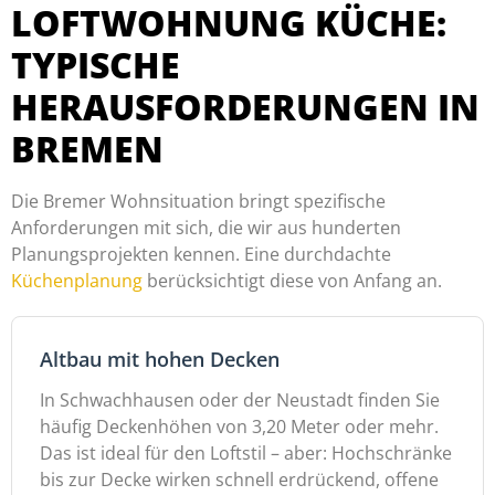
LOFTWOHNUNG KÜCHE:
TYPISCHE
HERAUSFORDERUNGEN IN
BREMEN
Die Bremer Wohnsituation bringt spezifische
Anforderungen mit sich, die wir aus hunderten
Planungsprojekten kennen. Eine durchdachte
Küchenplanung
berücksichtigt diese von Anfang an.
Altbau mit hohen Decken
In Schwachhausen oder der Neustadt finden Sie
häufig Deckenhöhen von 3,20 Meter oder mehr.
Das ist ideal für den Loftstil – aber: Hochschränke
bis zur Decke wirken schnell erdrückend, offene