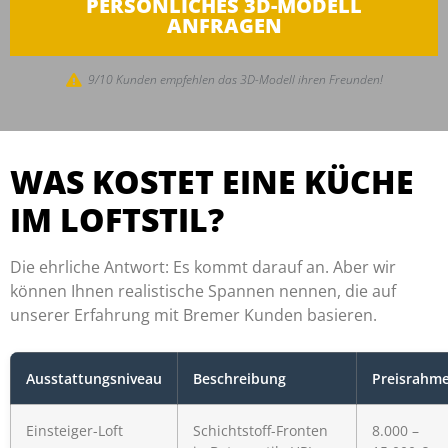
PERSÖNLICHES 3D-MODELL
ANFRAGEN
9/10 Kunden empfehlen das 3D-Modell ihren Freunden!
WAS KOSTET EINE KÜCHE
IM LOFTSTIL?
Die ehrliche Antwort: Es kommt darauf an. Aber wir
können Ihnen realistische Spannen nennen, die auf
unserer Erfahrung mit Bremer Kunden basieren.
Ausstattungsniveau
Beschreibung
Preisrahm
Einsteiger-Loft
Schichtstoff-Fronten
8.000 –