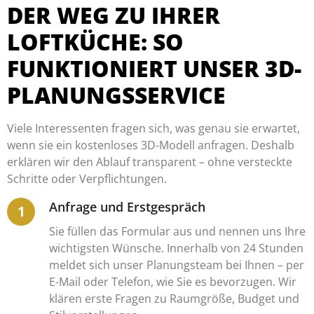
DER WEG ZU IHRER
LOFTKÜCHE: SO
FUNKTIONIERT UNSER 3D-
PLANUNGSSERVICE
Viele Interessenten fragen sich, was genau sie erwartet,
wenn sie ein kostenloses 3D-Modell anfragen. Deshalb
erklären wir den Ablauf transparent – ohne versteckte
Schritte oder Verpflichtungen.
Anfrage und Erstgespräch
Sie füllen das Formular aus und nennen uns Ihre
wichtigsten Wünsche. Innerhalb von 24 Stunden
meldet sich unser Planungsteam bei Ihnen – per
E-Mail oder Telefon, wie Sie es bevorzugen. Wir
klären erste Fragen zu Raumgröße, Budget und