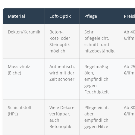
Material
Loft-Optik
Pflege
Preis
Dekton/Keramik
Beton-,
Sehr
Ab 4
Rost- oder
pflegeleicht,
€/lfm
Steinoptik
schnitt- und
möglich
hitzebeständig
Massivholz
Authentisch,
Regelmäßig
Ab 2
(Eiche)
wird mit der
ölen,
€/lfm
Zeit schöner
empfindlich
gegen
Feuchtigkeit
Schichtstoff
Viele Dekore
Pflegeleicht,
Ab 8
(HPL)
verfügbar,
aber
€/lfm
auch
empfindlich
Betonoptik
gegen Hitze