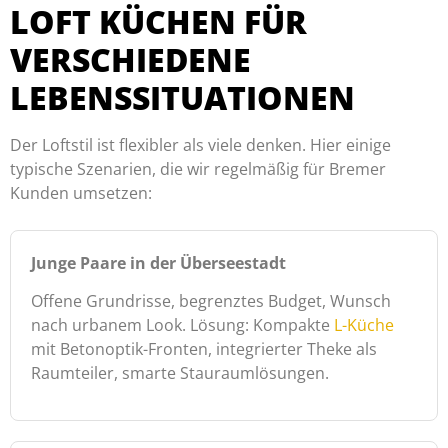
LOFT KÜCHEN FÜR
VERSCHIEDENE
LEBENSSITUATIONEN
Der Loftstil ist flexibler als viele denken. Hier einige
typische Szenarien, die wir regelmäßig für Bremer
Kunden umsetzen:
Junge Paare in der Überseestadt
Offene Grundrisse, begrenztes Budget, Wunsch
nach urbanem Look. Lösung: Kompakte
L-Küche
mit Betonoptik-Fronten, integrierter Theke als
Raumteiler, smarte Stauraumlösungen.