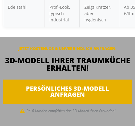
Edelstahl
Profi-Look,
Zeigt Kratzer,
Ab 3
typisch
aber
€/lfm
Industrial
hygienisch
JETZT KOSTENLOS & UNVERBINDLICH ANFRAGEN:
3D-MODELL IHRER TRAUMKÜCHE
ERHALTEN!
PERSÖNLICHES 3D-MODELL
ANFRAGEN
9/10 Kunden empfehlen das 3D-Modell ihren Freunden!