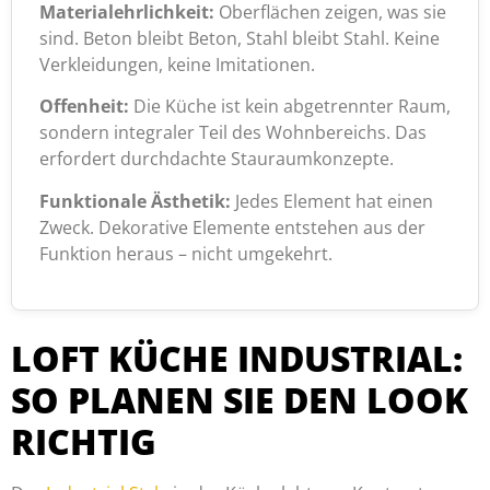
Materialehrlichkeit:
Oberflächen zeigen, was sie
sind. Beton bleibt Beton, Stahl bleibt Stahl. Keine
Verkleidungen, keine Imitationen.
Offenheit:
Die Küche ist kein abgetrennter Raum,
sondern integraler Teil des Wohnbereichs. Das
erfordert durchdachte Stauraumkonzepte.
Funktionale Ästhetik:
Jedes Element hat einen
Zweck. Dekorative Elemente entstehen aus der
Funktion heraus – nicht umgekehrt.
LOFT KÜCHE INDUSTRIAL:
SO PLANEN SIE DEN LOOK
RICHTIG