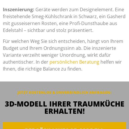
Inszenierung:
Geräte werden zum Designelement. Eine
freistehende Smeg-Kühlschrank in Schwarz, ein Gasherd
mit gusseisernen Rosten, eine Profi-Dunsthaube aus
Edelstahl – sichtbar und stolz präsentiert.
Für welchen Weg Sie sich entscheiden, hängt von Ihrem
Budget und Ihrem Ordnungssinn ab. Die inszenierte
Variante verzeiht weniger Unordnung, wirkt dafür
authentischer. In der
persönlichen Beratung
helfen wir
Ihnen, die richtige Balance zu finden.
JETZT KOSTENLOS & UNVERBINDLICH ANFRAGEN:
3D-MODELL IHRER TRAUMKÜCHE
ERHALTEN!