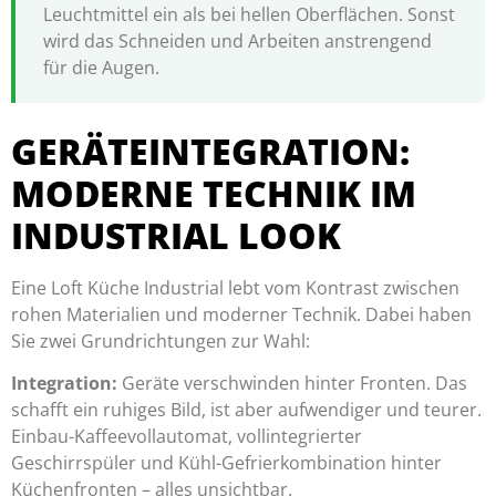
Leuchtmittel ein als bei hellen Oberflächen. Sonst
wird das Schneiden und Arbeiten anstrengend
für die Augen.
GERÄTEINTEGRATION:
MODERNE TECHNIK IM
INDUSTRIAL LOOK
Eine Loft Küche Industrial lebt vom Kontrast zwischen
rohen Materialien und moderner Technik. Dabei haben
Sie zwei Grundrichtungen zur Wahl:
Integration:
Geräte verschwinden hinter Fronten. Das
schafft ein ruhiges Bild, ist aber aufwendiger und teurer.
Einbau-Kaffeevollautomat, vollintegrierter
Geschirrspüler und Kühl-Gefrierkombination hinter
Küchenfronten – alles unsichtbar.