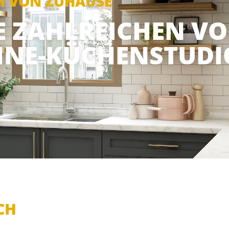
M VON ZUHAUSE
IE ZAHLREICHEN VO
INE-KÜCHENSTUDI
CH