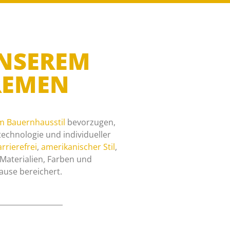
UNSEREM
REMEN
m Bauernhausstil
bevorzugen,
echnologie und individueller
rrierefrei
,
amerikanischer Stil
,
n Materialien, Farben und
ause bereichert.