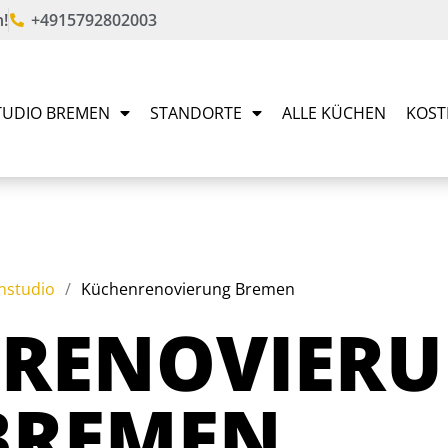
!
+4915792802003
UDIO BREMEN
STANDORTE
ALLE KÜCHEN
KOST
nstudio
/
Küchenrenovierung Bremen
RENOVIER
BREMEN