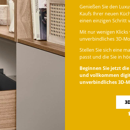
Genießen Sie den Luxu
Kaufs Ihrer neuen Küc
einen einzigen Schritt 
Mit nur wenigen Klicks 
unverbindliches 3D-Mo
Stellen Sie sich eine 
passt und die Sie in hö
Beginnen Sie jetzt di
und vollkommen digita
unverbindliches 3D-M
3