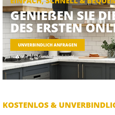
EINFACH, SCHNELL & BEQUE
GENIEßEN SIE D
DES ERSTEN ONL
UNVERBINDLICH ANFRAGEN
Von 9/10 Kunden empfohlen!
KOSTENLOS & UNVERBINDLI